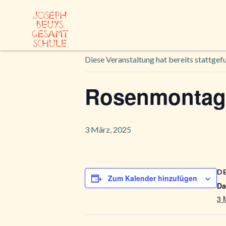
Zum
Inhalt
« Alle Veranstaltungen
springen
Diese Veranstaltung hat bereits stattgef
Rosenmontag (
3 März, 2025
D
Zum Kalender hinzufügen
Da
3 