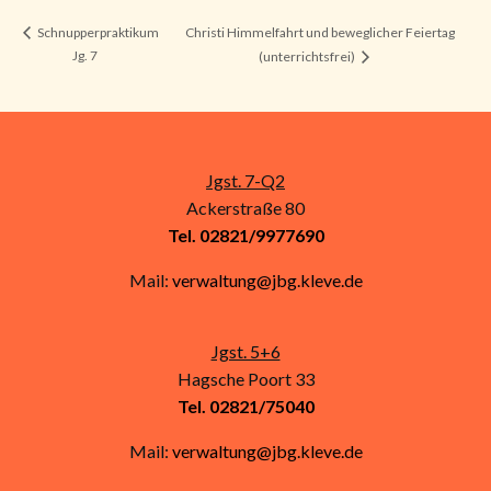
Christi Himmelfahrt und beweglicher Feiertag
Schnupperpraktikum
Jg. 7
(unterrichtsfrei)
Jgst. 7-Q2
Ackerstraße 80
Tel. 02821/9977690
Mail:
verwaltung@jbg.kleve.de
Jgst. 5+6
Hagsche Poort 33
Tel. 02821/75040
Mail:
verwaltung@jbg.kleve.de