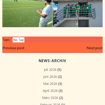
Tags:
No Tag
Beitragsnavigation
Beitragsnavi
Previous post
Next post
NEWS-ARCHIV
Juli 2026
(5)
Juni 2026
(2)
Mai 2026
(3)
April 2026
(3)
März 2026
(2)
Februar 2026
(1)