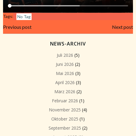
Tags:
No Tag
Beitragsnavigation
Beitragsnavi
Previous post
Next post
NEWS-ARCHIV
Juli 2026
(5)
Juni 2026
(2)
Mai 2026
(3)
April 2026
(3)
März 2026
(2)
Februar 2026
(1)
November 2025
(4)
Oktober 2025
(1)
September 2025
(2)