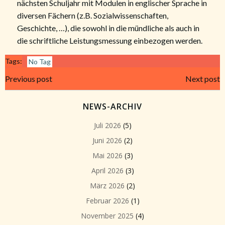
nächsten Schuljahr mit Modulen in englischer Sprache in
diversen Fächern (z.B. Sozialwissenschaften,
Geschichte, …), die sowohl in die mündliche als auch in
die schriftliche Leistungsmessung einbezogen werden.
Tags:
No Tag
Beitragsnavigation
Beitragsnavi
Previous post
Next post
NEWS-ARCHIV
Juli 2026
(5)
Juni 2026
(2)
Mai 2026
(3)
April 2026
(3)
März 2026
(2)
Februar 2026
(1)
November 2025
(4)