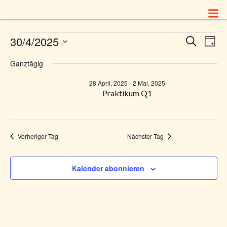
Zum
Inhalt
springen
V
Veranstaltungen
30/4/2025
V
Suche
Tag
Datum
e
e
Ganztägig
wählen.
für
r
r
28 April, 2025
-
2 Mai, 2025
Praktikum Q1
a
a
30
n
n
Vorheriger Tag
Nächster Tag
s
April,
s
t
Kalender abonnieren
t
2025
a
a
l
t