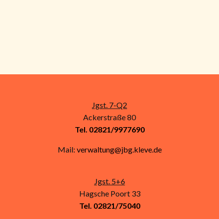
l
u
t
n
u
g
n
A
g
n
e
Jgst. 7-Q2
s
Ackerstraße 80
n
Tel. 02821/9977690
i
S
Mail:
verwaltung@jbg.kleve.de
c
u
h
Jgst. 5+6
t
c
Hagsche Poort 33
Tel. 02821/75040
e