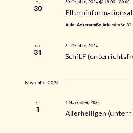
30 Oktober, 2024 @ 19:00
-
20:00
MI.
i
30
Elterninformationsab
c
Aula, Ackerstraße
Ackerstraße 80,
h
31 Oktober, 2024
t
DO.
31
SchiLF (unterrichtsfr
e
n
November 2024
,
1 November, 2024
N
FR.
1
Allerheiligen (unterri
a