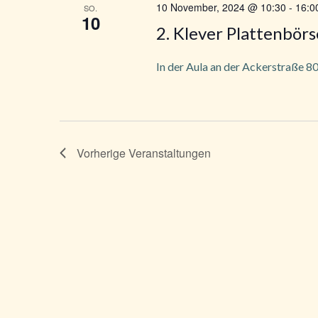
v
10 November, 2024 @ 10:30
-
16:0
SO.
10
i
2. Klever Plattenbörs
g
In der Aula an der Ackerstraße 8
a
t
Vorherige
Veranstaltungen
i
o
n