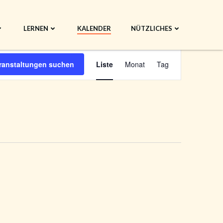
LERNEN
KALENDER
NÜTZLICHES
V
ranstaltungen suchen
Liste
Monat
Tag
e
r
a
n
s
t
a