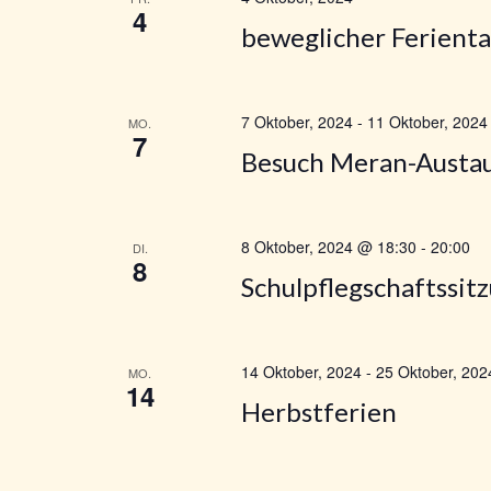
4
c
beweglicher Ferienta
h
7 Oktober, 2024
-
11 Oktober, 2024
MO.
e
7
Besuch Meran-Austa
u
n
8 Oktober, 2024 @ 18:30
-
20:00
DI.
8
Schulpflegschaftssit
d
A
14 Oktober, 2024
-
25 Oktober, 202
MO.
14
n
Herbstferien
s