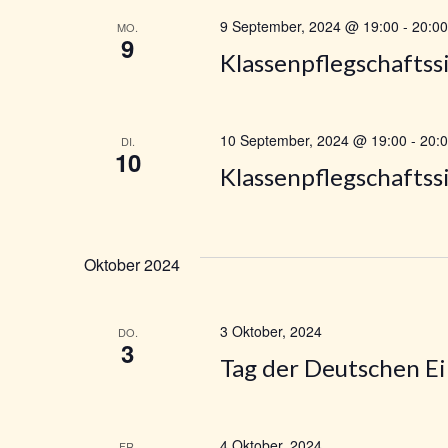
a
9 September, 2024 @ 19:00
-
20:00
MO.
9
l
Klassenpflegschaftssi
t
u
10 September, 2024 @ 19:00
-
20:
DI.
10
Klassenpflegschaftssi
n
g
Oktober 2024
e
n
3 Oktober, 2024
DO.
3
Tag der Deutschen Ei
S
u
4 Oktober, 2024
FR.