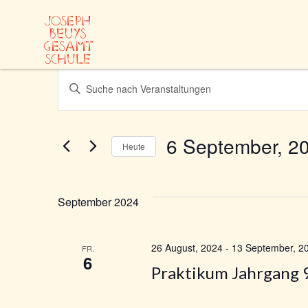
Zum
Inhalt
springen
V
Veranstaltunge
Bitte
Schlüsselwort
e
eingeben.
Suche
r
6 September, 2
Heute
nach
Datum
Veranstaltungen
a
wählen.
Schlüsselwort.
September 2024
n
s
26 August, 2024
-
13 September, 2
FR.
6
Praktikum Jahrgang 
t