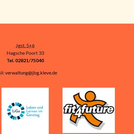
a
t
i
Jgst. 5+6
o
Hagsche Poort 33
Tel. 02821/75040
n
il:
verwaltung@jbg.kleve.de