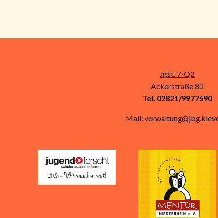
t
i
g
c
e
h
n
,
Jgst. 7-Q2
t
Ackerstraße 80
e
Tel. 02821/9977690
Mail:
verwaltung@jbg.kleve
n
,
N
a