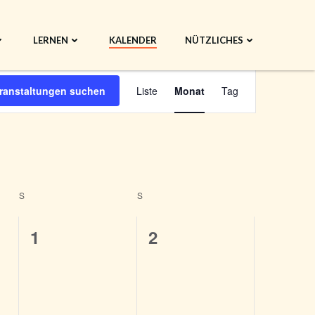
LERNEN
KALENDER
NÜTZLICHES
V
ranstaltungen suchen
Liste
Monat
Tag
e
r
a
S
SAMSTAG
S
SONNTAG
n
0
0
1
2
s
ungen,
Veranstaltungen,
Veranstaltungen,
t
a