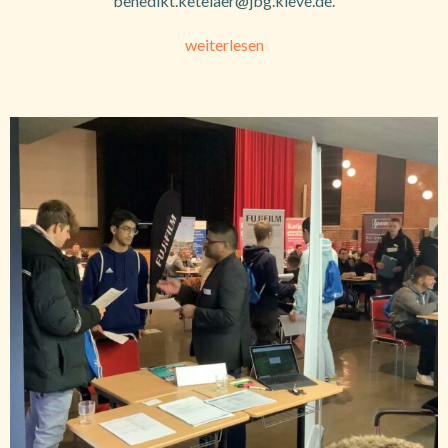
benedikt.ketelaer@jbg.kleve.de.
weiterlesen