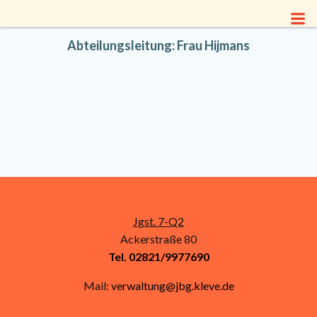
Zum
Inhalt
springen
Abteilungsleitung: Frau Hijmans
Jgst. 7-Q2
Ackerstraße 80
Tel. 02821/9977690
Mail:
verwaltung@jbg.kleve.de